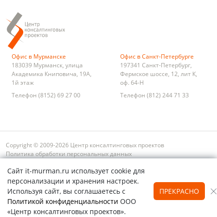
Офис в Мурманске
Офис в Санкт-Петербурге
183039
Мурманск
,
улица
197341
Санкт-Петербург
,
Академика Книповича, 19А,
Фермское шоссе, 12, лит К,
1й этаж
оф. 64-Н
Телефон
(8152) 69 27 00
Телефон
(812) 244 71 33
Copyright © 2009-2026 Центр консалтинговых проектов
Политика обработки персональных данных
Условия оплаты и возврата
Сайт it-murman.ru использует cookie для
Обратная связь
Карта сайта
Поиск
персонализации и хранения настроек.
Используя сайт, вы соглашаетесь с
ПРЕКРАСНО
Политикой конфиденциальности
ООО
«Центр консалтинговых проектов».