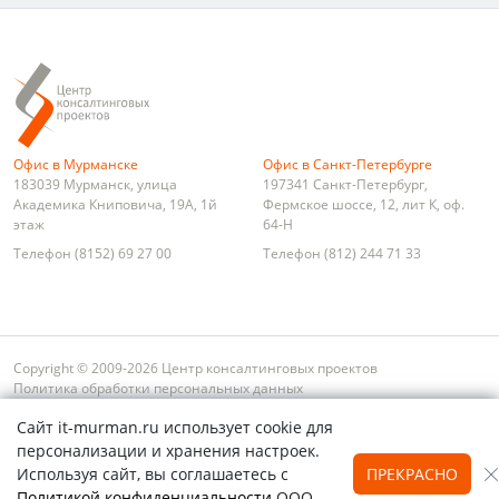
Офис в Мурманске
Офис в Санкт-Петербурге
183039
Мурманск
,
улица
197341
Санкт-Петербург
,
Академика Книповича, 19А, 1й
Фермское шоссе, 12, лит К, оф.
этаж
64-Н
Телефон
(8152) 69 27 00
Телефон
(812) 244 71 33
Copyright © 2009-2026 Центр консалтинговых проектов
Политика обработки персональных данных
Условия оплаты и возврата
Сайт it-murman.ru использует cookie для
Обратная связь
Карта сайта
Поиск
персонализации и хранения настроек.
Используя сайт, вы соглашаетесь с
ПРЕКРАСНО
Политикой конфиденциальности
ООО