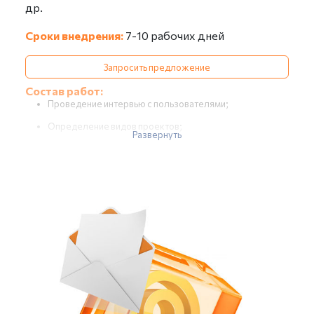
др.
Сроки внедрения:
7-10 рабочих дней
Запросить предложение
Состав работ:
Проведение интервью с пользователями;
Определение видов проектов;
Развернуть
Изучение регламентов или инструкций по
делопроизводству (при их наличии);
Формирование отчета об обследовании (в части
управления проектами);
Подготовка информационной базы:
Настройка справочников «Организации»,
«Пользователи», «Структура предприятия»;
Заполнение справочников «Виды проектов» и
«Шаблоны контрольных точек».