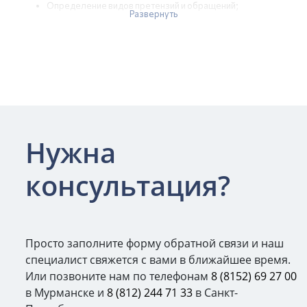
Определение видов претензий и обращений;
Развернуть
Определение маршрутов обработки претензий и
обращений граждан
Изучение регламентов или инструкций по
делопроизводству (при их наличии);
Формирование отчета об обследовании (в части
обработки претензий и обращений граждан);
Подготовка информационной базы:
Нужна
Настройка справочников «Организации»,
«Пользователи», «Структура предприятия»;
консультация?
Настройка необходимых видов документов для
работы с претензиями и обращениями;
Настройка маршрутов обработки претензий и
обращений граждан (до 3-х маршрутов).
Просто заполните форму обратной связи и наш
специалист свяжется с вами в ближайшее время.
Или позвоните нам по телефонам
8 (8152) 69 27 00
в Мурманске и
8 (812) 244 71 33
в Санкт-