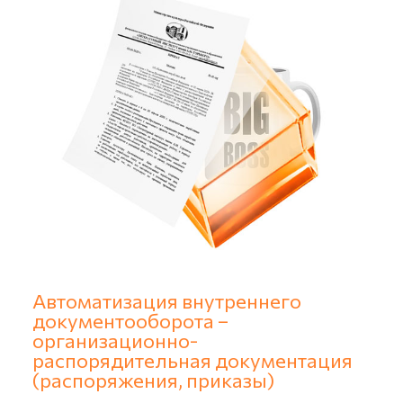
Подготовка информационной базы:
Настройка справочников «Организации»,
«Пользователи», «Структура предприятия»;
Настройка видов договоров (до 3-х видов);
Настройка форм карточки договора (до 3-х видов
договор);
Настройка шаблонов маршрутов согласования
договоров (до 2-х маршрутов).
Автоматизация внутреннего
документооборота –
организационно-
распорядительная документация
(распоряжения, приказы)