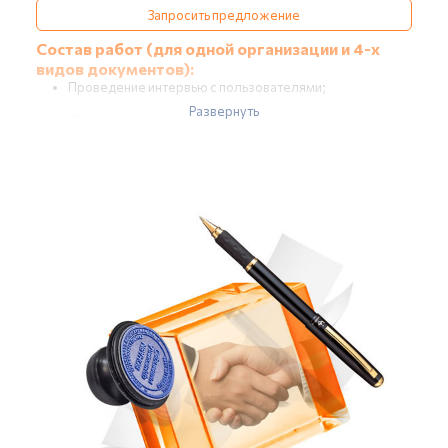
Запросить предложение
Состав работ (для одной организации и 4-х
видов документов):
Проведение интервью с пользователями;
Развернуть
Определение видов входящих и исходящих
документов;
Определение шаблонов форм документов;
Выяснение маршрутов движения входящих и
исходящих документов;
Изучение регламентов или инструкций по
делопроизводству (при их наличии);
Формирование отчета об обследовании (в части
входящей и исходящей документации);
Консультации по заведению первичной нормативно-
справочной информации в объеме 10 часов;
Настройка процессов движения входящих и исходящих
документов (до 4-х маршрутов);
Обучение сотрудников работе с входящими и