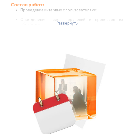
Состав работ:
Проведение интервью с пользователями;
Определение видов поручений и процессов их
Развернуть
обработки;
Изучение регламентов или инструкций по
делопроизводству (при их наличии);
Формирование отчета об обследовании (в части
исполнительской дисциплины);
Подготовка информационной базы:
Настройка справочников «Организации»,
«Пользователи», «Структура предприятия»;
Настройка шаблонов процессов обработки
поручений (до 3-х маршрутов).