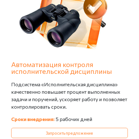
Подготовка информационной базы:
Настройка справочников «Организации»,
«Пользователи», «Структура предприятия»;
Настройка видов документов;
Настройка форм карточек распоряжений и
приказов (до 3-х видов);
Настройка шаблонов маршрутов движения (до 2-
х маршрутов).
Автоматизация контроля
исполнительской дисциплины
Подсистема «Исполнительская дисциплина»
качественно повышает процент выполненных
задачи и поручений, ускоряет работу и позволяет
контролировать сроки.
Сроки внедрения:
5 рабочих дней
Запросить предложение