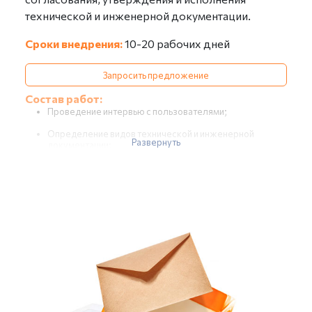
технической и инженерной документации.
Сроки внедрения:
10-20 рабочих дней
Запросить предложение
Состав работ:
Проведение интервью с пользователями;
Определение видов технической и инженерной
Развернуть
документации;
Определение маршрутов движения и согласующих
технической и инженерной документации;
Изучение регламентов или инструкций по работе с
инженерной и технической документацией (при их
наличии);
Формирование отчета об обследовании (в части
документации);
Подготовка информационной базы:
Настройка справочников «Организации»,