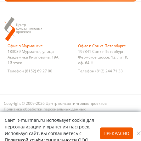
Офис в Мурманске
Офис в Санкт-Петербурге
183039
Мурманск
,
улица
197341
Санкт-Петербург
,
Академика Книповича, 19А,
Фермское шоссе, 12, лит К,
1й этаж
оф. 64-Н
Телефон
(8152) 69 27 00
Телефон
(812) 244 71 33
Copyright © 2009-2026 Центр консалтинговых проектов
Политика обработки персональных данных
Условия оплаты и возврата
Сайт it-murman.ru использует cookie для
Обратная связь
Карта сайта
Поиск
персонализации и хранения настроек.
Используя сайт, вы соглашаетесь с
ПРЕКРАСНО
Политикой конфиденциальности
ООО