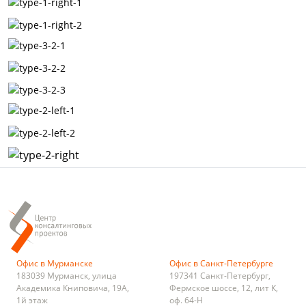
Офис в Мурманске
Офис в Санкт-Петербурге
183039
Мурманск
,
улица
197341
Санкт-Петербург
,
Академика Книповича, 19А,
Фермское шоссе, 12, лит К,
1й этаж
оф. 64-Н