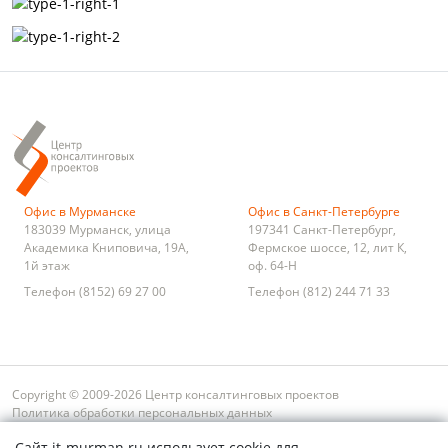
Офис в Мурманске
Офис в Санкт-Петербурге
183039
Мурманск
,
улица
197341
Санкт-Петербург
,
Академика Книповича, 19А,
Фермское шоссе, 12, лит К,
1й этаж
оф. 64-Н
Телефон
(8152) 69 27 00
Телефон
(812) 244 71 33
Copyright © 2009-2026 Центр консалтинговых проектов
Политика обработки персональных данных
Условия оплаты и возврата
Сайт it-murman.ru использует cookie для